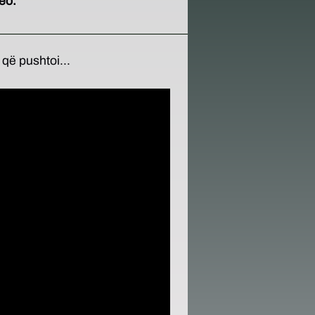
eo.
që pushtoi...