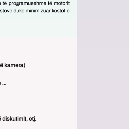
ive të programueshme të motorit
stove duke minimizuar kostot e
më kamera)
...
diskutimit, etj.