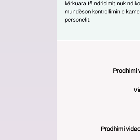
kërkuara të ndriçimit nuk ndik
mundëson kontrollimin e kamer
personelit.
Prodhimi 
Vi
Prodhimi video 