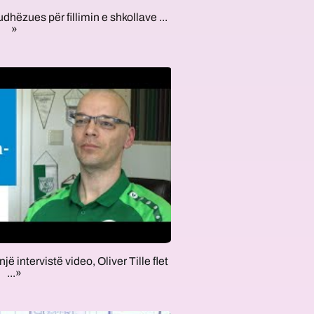
 udhëzues për fillimin e shkollave ...
»
një intervistë video, Oliver Tille flet
...»