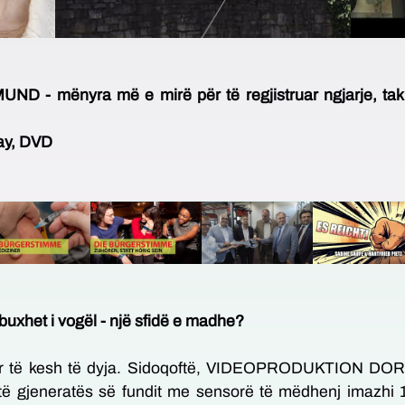
mënyra më e mirë për të regjistruar ngjarje, takim
ay, DVD
 buxhet i vogël - një sfidë e madhe?
ur të kesh të dyja. Sidoqoftë, VIDEOPRODUKTION DO
ë gjeneratës së fundit me sensorë të mëdhenj imazhi 1 in