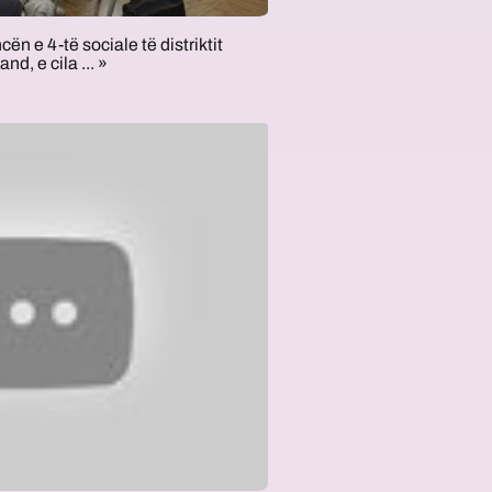
ën e 4-të sociale të distriktit
nd, e cila ... »