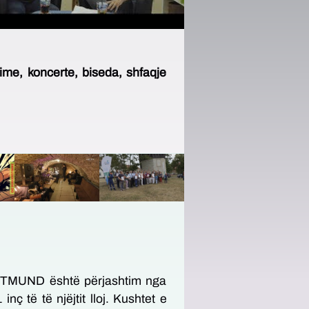
e, koncerte, biseda, shfaqje
RTMUND është përjashtim nga
ç të të njëjtit lloj. Kushtet e