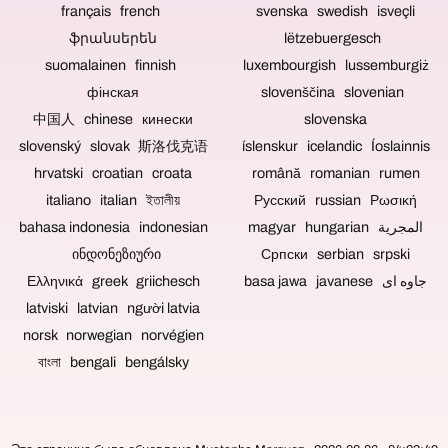
bei
von
français french
bieten
svenska swedish isveçli
der
Konzertaufzeichnungen
sich
ֆրանսերեն
lëtzebuergesch
Videoaufzeichnung
können
Blu-
suomalainen finnish
luxembourgish lussemburgiż
um
ebenfalls
ray-
Gesprächsrunden
neu
Discs,
фінская
slovenščina slovenian
ohne
gemischt
DVDs
中国人 chinese кинески
slovenska
Publikum
und
und
handelt.
gemastert
CDs
slovenský slovak 斯洛伐克语
íslenskur icelandic Íoslainnis
werden.
bestens
hrvatski croatian croata
română romanian rumen
an.
italiano italian ইতালীয়
Русский russian Ρωσική
bahasa indonesia indonesian
magyar hungarian المجرية
ინდონეზიური
Српски serbian srpski
Ελληνικά greek griichesch
basa jawa javanese جاوه ای
latviski latvian người latvia
norsk norwegian norvégien
বাংলা bengali bengálsky