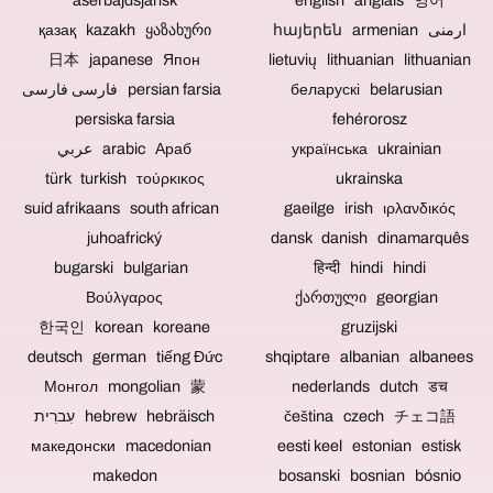
eine
aserbajdsjansk
ist
english anglais 영어
es
und
keinerlei
einzige
so
sich
Klappentexte
elektronische
қазақ kazakh ყაზახური
հայերեն armenian ارمنی
Person
reichhaltig,
um
gestaltet
Bauteile,
日本 japanese Япон
lietuvių lithuanian lithuanian
bedienen.
dass
eine
und
die
Dies
wir
Veranstaltung
eingebunden
zur
فارسی فارسی persian farsia
беларускі belarusian
spart
für
mit
werden.
Schwachstelle
persiska farsia
fehérorosz
Personalkosten
Sie
Publikum
Wünschen
und
für
zu
handelt,
عربي arabic Араб
Sie,
українська ukrainian
Ursache
Sie.
allen
können
dass
für
türk turkish τούρκικος
ukrainska
möglichen
auch
Videomaterial
Datenverluste
suid afrikaans south african
gaeilge irish ιρλανδικός
Themen
hier
von
werden
TV-
fernsteuerbare
Ihnen
könnten.
juhoafrický
dansk danish dinamarquês
Beiträge
Kameras
oder
Um
bugarski bulgarian
हिन्दी hindi hindi
und
zum
aus
Musik
Video-
Einsatz
anderen
und
Βούλγαρος
ქართული georgian
Reportagen
kommen.
Quellen
Videos
한국인 korean koreane
gruzijski
produzieren
Der
integriert
verkaufen
können.
deutsch german tiếng Đức
technisches
shqiptare albanian albanees
werden,
zu
Aufwand
können
können,
Монгол mongolian 蒙
nederlands dutch डच
reduziert
Sie
zu
עִברִית hebrew hebräisch
čeština czech チェコ語
sich,
dies
verschenken
wenn
gern
oder
македонски macedonian
eesti keel estonian estisk
es
übermitteln.
zu
makedon
bosanski bosnian bósnio
sich
Tonspuren
archivieren,