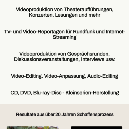
Wenn
es
Videoproduktion von Theateraufführungen,
um
Konzerten, Lesungen und mehr
Multikamera-
Aufzeichnungen
Für
und
die
TV- und Video-Reportagen für Rundfunk und Internet-
Videoproduktion
Videoaufzeichnung
Streaming
geht,
von
ist
Konzerten,
Auch
VIDEOPRODUKTION
Theateraufführungen,
in
Videoproduktion von Gesprächsrunden,
DORTMUND
Lesungen
diesem
Diskussionsveranstaltungen, Interviews usw.
ihr
etc.
Bereich
Partner.
setzen
kann
Je
Für
wir
aufgrund
nach
Video-Editing, Video-Anpassung, Audio-Editing
solche
konsequent
langjähriger
Auftrag
Produktionen
auf
Tätigkeit
setzen
Die
setzen
das
auf
wir
Videoaufzeichnung
CD, DVD, Blu-ray-Disc - Kleinserien-Herstellung
wir
Multi-
einen
auch
von
Kameras
Kamera-
großen
bei
Veranstaltungen,
VIDEOPRODUKTION
vom
Verfahren.
Erfahrungsschatz
der
Konzerten,
DORTMUND
selben
Die
zurückgegriffen
Videoproduktion
Interviews
Resultate aus über 20 Jahren Schaffensprozess
ist
Typ
Multikamera-
werden.
von
usw.
ebenfalls
ein.
Aufzeichnung
Über
Interviews,
ist
ihr