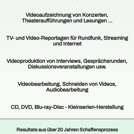
VIDEOPRODUKTION
DORTMUND
Videoaufzeichnung von Konzerten,
ist
Theateraufführungen und Lesungen ...
ihr
Partner,
Bei
wenn
der
TV- und Video-Reportagen für Rundfunk, Streaming
es
Videoaufzeichnung
und Internet
um
von
Multikamera-
Theateraufführungen,
Durch
Aufzeichnungen
Konzerten,
langjährige
Videoproduktion von Interviews, Gesprächsrunden,
und
Lesungen
Tätigkeit
Diskussionsveranstaltungen usw.
Videoproduktion
etc.
verfügen
geht.
werden
wir
Je
Eingesetzt
selbstverständlich
auch
nach
Videobearbeitung, Schneiden von Videos,
werden
mehrere
in
Auftrag
Audiobearbeitung
mehrere
Kameras
diesem
setzen
Kameras
eingesetzt.
Bereich
wir
Die
vom
Sollen
auf
auch
Videoaufzeichnung
CD, DVD, Blu-ray-Disc - Kleinserien-Herstellung
selben
die
einen
bei
von
Typ.
vielen
großen
der
Veranstaltungen,
Zu
Kameras
Bereiche
Erfahrungsschatz.
Videoproduktion
Konzerten,
unserem
vom
der
Viele
von
Interviews
Resultate aus über 20 Jahren Schaffensprozess
Angebotsspektrum