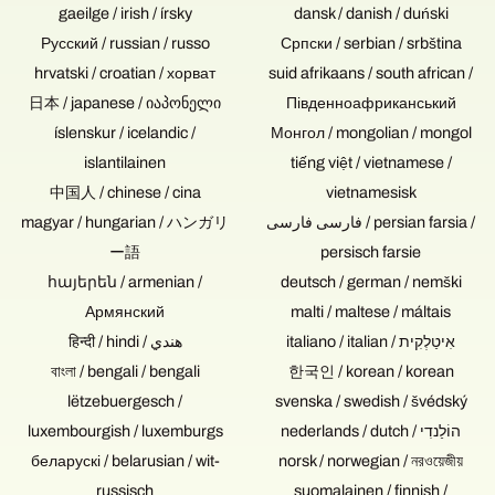
gaeilge / irish / írsky
dansk / danish / duński
Русский / russian / russo
Српски / serbian / srbština
hrvatski / croatian / хорват
suid afrikaans / south african /
日本 / japanese / იაპონელი
Південноафриканський
íslenskur / icelandic /
Монгол / mongolian / mongol
islantilainen
tiếng việt / vietnamese /
中国人 / chinese / cina
vietnamesisk
magyar / hungarian / ハンガリ
فارسی فارسی / persian farsia /
ー語
persisch farsie
հայերեն / armenian /
deutsch / german / nemški
Армянский
malti / maltese / máltais
italiano / italian / אִיטַלְקִית
हिन्दी / hindi / هندي
বাংলা / bengali / bengali
한국인 / korean / korean
lëtzebuergesch /
svenska / swedish / švédský
luxembourgish / luxemburgs
nederlands / dutch / הוֹלַנדִי
беларускі / belarusian / wit-
norsk / norwegian / নরওয়েজীয়
russisch
suomalainen / finnish /