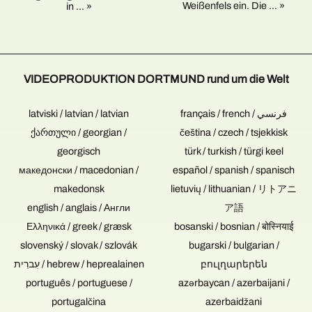
verzichtet
Tonspuren
Weißenfels ein. Die ... »
und
in ... »
werden,
einer
CDs
wenn
Konzertaufzeichnung
für
es
neugemischt
Musik
sich
und
und
um
gemastert
Video
VIDEOPRODUKTION DORTMUND rund um die Welt
Gesprächsrunden
werden
daher
ohne
sollen,
die
Publikum
können
erste
latviski / latvian / latvian
français / french / فرنسي
handelt.
Sie
Wahl.
ქართული / georgian /
čeština / czech / tsjekkisk
diese
georgisch
entsprechend
türk / turkish / türgi keel
liefern.
македонски / macedonian /
español / spanish / spanisch
makedonsk
lietuvių / lithuanian / リトアニ
english / anglais / Англи
ア語
Ελληνικά / greek / græsk
bosanski / bosnian / बोस्नियाई
slovenský / slovak / szlovák
bugarski / bulgarian /
עִברִית / hebrew / heprealainen
բուլղարերեն
português / portuguese /
azərbaycan / azerbaijani /
portugalčina
azerbaidžani