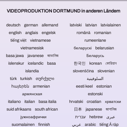
Video-
würde
von
Schwachstelle
Reportagen
zum
Ihnen
und
VIDEOPRODUKTION DORTMUND in anderen Ländern
produzieren.
Einsatz
oder
Ursache
kommen,
aus
für
wenn
anderen
Datenverluste.
deutsch german allemand
latviski latvian latvialainen
es
Quellen
Blu-
english anglais engelsk
română romanian
sich
integriert
ray-
um
werden,
Discs,
tiếng việt vietnamese
rumeenlane
eine
können
DVDs
vietnamesisk
беларускі belarusian
Veranstaltung
Sie
und
mit
basa jawa javanese জাভানিজ
dies
Беларусь
CDs
Publikum
gern
sind
íslenskur icelandic basa
한국인 korean কোরিয়ান
handelt.
übermitteln.
bestens
islandia
slovenščina slovenian
Sollen
Tonspuren
geeignet,
Gesprächsrunden
von
um
türk turkish თურქული
السلوفينية
ohne
Konzertaufzeichnungen
Musik,
հայերեն armenian
eesti keel estonian
Publikum
können
Videos
auf
ebenfalls
oder
армянская
estonski
Video
neu
Dateien
italiano italian basa italia
hrvatski croatian хрватски
aufgezeichnet
gemischt
zu
suid afrikaans south african
werden,
日本 japanese জাপানিজ
und
verkaufen,
kann
gemastert
zu
јужноафрички
עִברִית hebrew عبری
ggf.
werden.
verschenken
suomalainen finnish
عربي arabic tiếng Ả rập
auf
und