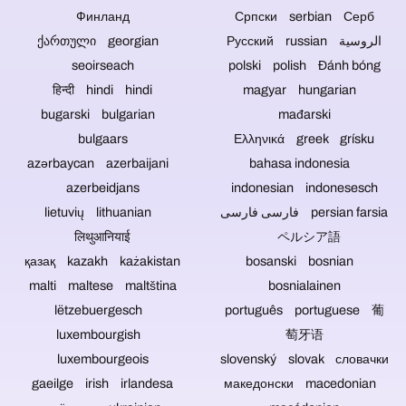
Motorschwenkneiger
zu
Финланд
Српски serbian Серб
verzichtet
archivieren.
ქართული georgian
Русский russian الروسية
werden.
Dies
seoirseach
polski polish Đánh bóng
reduziert
हिन्दी hindi hindi
magyar hungarian
den
bugarski bulgarian
mađarski
technischen
Aufwand.
bulgaars
Ελληνικά greek grísku
azərbaycan azerbaijani
bahasa indonesia
azerbeidjans
indonesian indonesesch
lietuvių lithuanian
فارسی فارسی persian farsia
लिथुआनियाई
ペルシア語
қазақ kazakh każakistan
bosanski bosnian
malti maltese maltština
bosnialainen
lëtzebuergesch
português portuguese 葡
luxembourgish
萄牙语
luxembourgeois
slovenský slovak словачки
gaeilge irish irlandesa
македонски macedonian