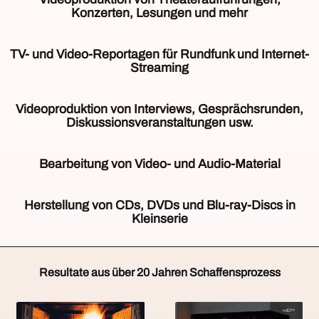
der
Konzerten, Lesungen und mehr
wenigen
Unternehmen,
Für
bietet
die
TV- und Video-Reportagen für Rundfunk und Internet-
VIDEOPRODUKTION
Videoaufzeichnung
Streaming
DORTMUND
von
die
Konzerten,
Aus
Multi-
Theateraufführungen,
vielen
Videoproduktion von Interviews, Gesprächsrunden,
Kamera-
Lesungen
Jahren
Diskussionsveranstaltungen usw.
Video-
etc.
Tätigkeit
Produktion.
setzen
als
Abhängig
Wir
wir
Videojournalist
vom
Bearbeitung von Video- und Audio-Material
setzen
konsequent
wuchs
Auftrag
dabei
auf
ein
kommen
Veranstaltungen,
auf
das
großer
auch
Konzerte,
Herstellung von CDs, DVDs und Blu-ray-Discs in
hochwertige
Multi-
Erfahrungsschatz.
bei
Theateraufführungen,
Kleinserie
Kameras
Kamera-
Über
Interviews,
Gespräche
vom
Verfahren.
die
Diskussionsveranstaltungen
usw.
VIDEOPRODUKTION
selben
Sollen
Jahre
und
auf
DORTMUND
Typ.
die
wurden
Gesprächsrunden
Video
Resultate aus über 20 Jahren Schaffensprozess
ist
Hinsichtlich
vielen
viele
mehrere
aufzuzeichnen,
ebenfalls
der
Bereiche
hundert
Kameras
ist
ihr
Bildqualität
der
Video-
zum
natürlich
Partner