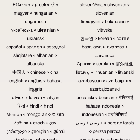
oder
übermitteln.
und
Ελληνικά ⋄ greek ⋄ গ্রীক
slovenščina ⋄ slovenian ⋄
Diskussionsrunden
Sollen
CDs
magyar ⋄ hungarian ⋄
slovenian
ohne
z.B.
sind
Publikum
ungaresch
die
беларускі ⋄ belarusian ⋄
dier
aufgezeichnet
Audiotracks
erste
українська ⋄ ukrainian ⋄
vitryska
werden,
einer
Wahl,
ukrainsk
한국인 ⋄ korean ⋄ cóiréis
kann
Konzertaufzeichnung
um
auf
gemastert
Musik
español ⋄ spanish ⋄ espagnol
basa jawa ⋄ javanese ⋄
Motorschwenkneiger
werden,
und
shqiptare ⋄ albanian ⋄
Јаванесе
verzichtet
können
Videos
werden.
wir
zu
albanska
Српски ⋄ serbian ⋄ 塞尔维亚
dies
verkaufen,
中国人 ⋄ chinese ⋄ cina
lietuvių ⋄ lithuanian ⋄ litvanski
tun
zu
english ⋄ anglais ⋄ bahasa
azərbaycan ⋄ azerbaijani ⋄
oder
verschenken
Sie
oder
inggris
azerbajdžanski
liefern
als
latviski ⋄ latvian ⋄ latvjan
bosanski ⋄ bosnian ⋄ बोस्नियाई
dieses
Erinnerung
als
zu
हिन्दी ⋄ hindi ⋄ hindi
bahasa indonesia ⋄
Datei.
archivieren.
Монгол ⋄ mongolian ⋄ מוֹנגוֹלִי
indonesian ⋄ इन्डोनेशियाई
čeština ⋄ czech ⋄ çex
فارسی فارسی ⋄ persian farsia
ქართული ⋄ georgian ⋄ gürcü
⋄ perzsa perzsa
gaeilge ⋄ irish ⋄ irisch
বাংলা ⋄ bengali ⋄ bengalski