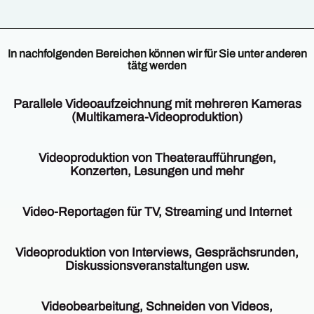
In nachfolgenden Bereichen können wir für Sie unter anderen
tätg werden
Parallele Videoaufzeichnung mit mehreren Kameras
(Multikamera-Videoproduktion)
Wenn
es
Videoproduktion von Theateraufführungen,
um
Konzerten, Lesungen und mehr
Multikamera-
Aufzeichnungen
Die
und
Videoaufzeichnung
Video-Reportagen für TV, Streaming und Internet
Videoproduktion
von
geht,
Theateraufführungen,
Auch
ist
Konzerten,
in
Videoproduktion von Interviews, Gesprächsrunden,
VIDEOPRODUKTION
Lesungen
diesem
Diskussionsveranstaltungen usw.
DORTMUND
etc.
Bereich
ihr
erfolgt
können
Wir
Partner.
natürlich
wir
setzen
Videobearbeitung, Schneiden von Videos,