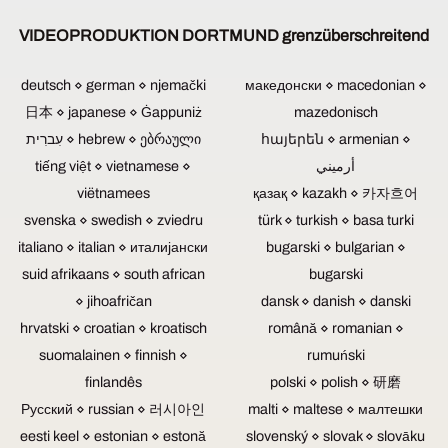
können
Aufgrund
von
werden
Ewigkeit
so
unserer
mehr
ist
gewährleistet.
VIDEOPRODUKTION DORTMUND grenzüberschreitend
durch
vielen
als
dies
Blu-
eine
Erfahrungen
2
kein
ray-
einzige
können
Kameras
Problem.
Discs,
deutsch ⋄ german ⋄ njemački
македонски ⋄ macedonian ⋄
Person
wir
unabdingbar.
Ebenfalls
DVDs
日本 ⋄ japanese ⋄ Ġappuniż
mazedonisch
bedient
für
Fernsteuerbare
können
und
werden.
Sie
Kameras
Logos
CDs
עִברִית ⋄ hebrew ⋄ ებრაული
հայերեն ⋄ armenian ⋄
Zusätzliche
für
würde
und
fehlen
tiếng việt ⋄ vietnamese ⋄
أرميني
Kameramänner
nahezu
zum
Klappentexte
elektronische
sind
allen
viëtnamees
Einsatz
қазақ ⋄ kazakh ⋄ 카자흐어
gestaltet
Komponenten.
nicht
Themen
kommen,
und
Somit
svenska ⋄ swedish ⋄ zviedru
türk ⋄ turkish ⋄ basa turki
notwendig.
TV-
wenn
eingebunden
fehlen
italiano ⋄ italian ⋄ италијански
bugarski ⋄ bulgarian ⋄
Beiträge
es
werden.
diese
und
sich
Sie
potentiellen
suid afrikaans ⋄ south african
bugarski
Video-
um
können
Schwachstellen
⋄ jihoafričan
dansk ⋄ danish ⋄ danski
Reportagen
eine
auch
und
produzieren.
Veranstaltung
bereits
hrvatski ⋄ croatian ⋄ kroatisch
Ursachen
română ⋄ romanian ⋄
mit
vorhandenes
für
suomalainen ⋄ finnish ⋄
rumuński
Publikum
Bild-,
Datenverluste.
finlandês
polski ⋄ polish ⋄ 研磨
handelt.
Text-,
Blu-
Wenn
Video-
ray-
Русский ⋄ russian ⋄ 러시아인
malti ⋄ maltese ⋄ малтешки
Interviews,
und
Discs,
eesti keel ⋄ estonian ⋄ estonă
slovenský ⋄ slovak ⋄ slovāku
Gespräche
Audiomatrerial
DVDs