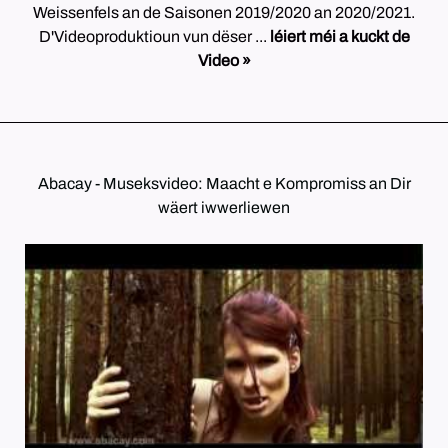
Weissenfels an de Saisonen 2019/2020 an 2020/2021.
D'Videoproduktioun vun dëser ...
léiert méi a kuckt de
Video »
Abacay - Museksvideo: Maacht e Kompromiss an Dir
wäert iwwerliewen