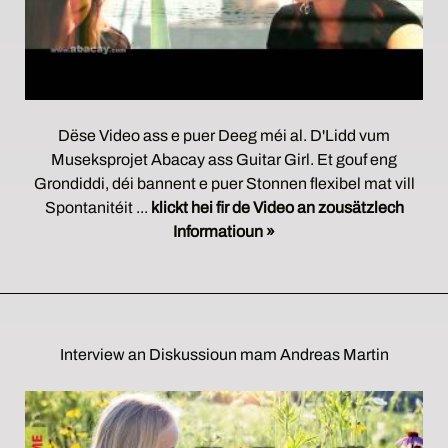
Dëse Video ass e puer Deeg méi al. D'Lidd vum
Museksprojet Abacay ass Guitar Girl. Et gouf eng
Grondiddi, déi bannent e puer Stonnen flexibel mat vill
Spontanitéit ...
klickt hei fir de Video an zousätzlech
Informatioun »
Interview an Diskussioun mam Andreas Martin