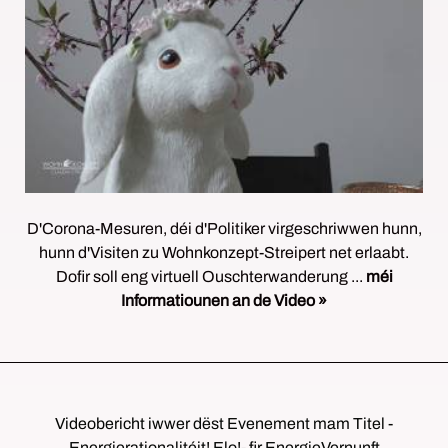
D'Corona-Mesuren, déi d'Politiker virgeschriwwen hunn,
hunn d'Visiten zu Wohnkonzept-Streipert net erlaabt.
Dofir soll eng virtuell Ouschterwanderung ...
méi
Informatiounen an de Video »
Videobericht iwwer dëst Evenement mam Titel -
Energierationalitéit! Elo!- fir EnergieVernunft