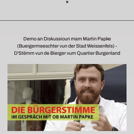
»
Demo an Diskussioun mam Martin Papke
(Buergermeeschter vun der Stad Weissenfels) -
D'Stëmm vun de Bierger vum Quartier Burgenland