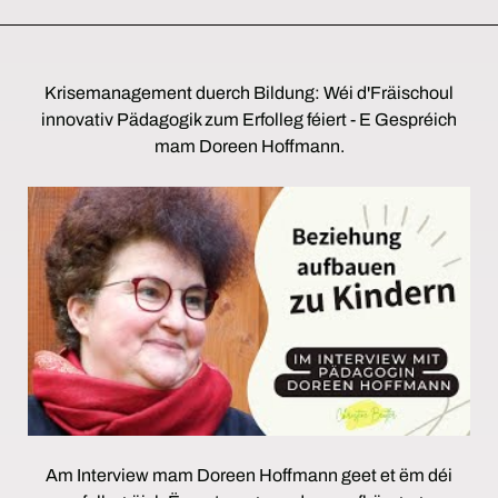
Krisemanagement duerch Bildung: Wéi d'Fräischoul
innovativ Pädagogik zum Erfolleg féiert - E Gespréich
mam Doreen Hoffmann.
Am Interview mam Doreen Hoffmann geet et ëm déi