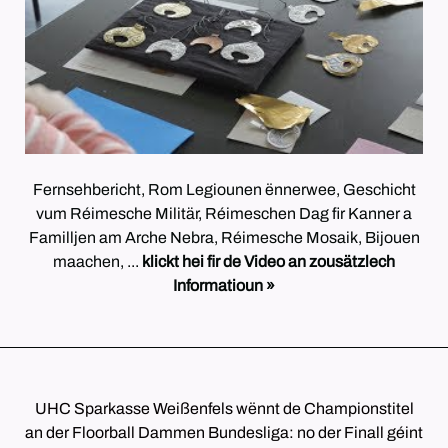
Fernsehbericht, Rom Legiounen ënnerwee, Geschicht
vum Réimesche Militär, Réimeschen Dag fir Kanner a
Familljen am Arche Nebra, Réimesche Mosaik, Bijouen
maachen, ...
klickt hei fir de Video an zousätzlech
Informatioun »
UHC Sparkasse Weißenfels wënnt de Championstitel
an der Floorball Dammen Bundesliga: no der Finall géint