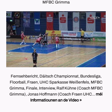
MFBC Grimma
Fernsehbericht, Däitsch Championnat, Bundesliga,
Floorball, Fraen, UHC Sparkasse Weißenfels, MFBC
Grimma, Finale, Interview, Ralf Kühne (Coach MFBC
Grimma), Jonas Hoffmann (Coach Fraen UHC...
méi
Informatiounen an de Video »