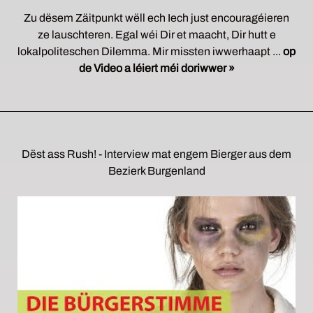
Zu dësem Zäitpunkt wëll ech Iech just encouragéieren
ze lauschteren. Egal wéi Dir et maacht, Dir hutt e
lokalpoliteschen Dilemma. Mir missten iwwerhaapt ...
op
de Video a léiert méi doriwwer »
Dëst ass Rush! - Interview mat engem Bierger aus dem
Bezierk Burgenland