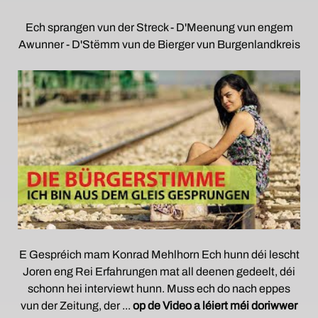
Ech sprangen vun der Streck - D'Meenung vun engem
Awunner - D'Stëmm vun de Bierger vun Burgenlandkreis
E Gespréich mam Konrad Mehlhorn Ech hunn déi lescht
Joren eng Rei Erfahrungen mat all deenen gedeelt, déi
schonn hei interviewt hunn. Muss ech do nach eppes
vun der Zeitung, der ...
op de Video a léiert méi doriwwer