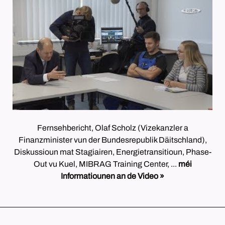
Fernsehbericht, Olaf Scholz (Vizekanzler a
Finanzminister vun der Bundesrepublik Däitschland),
Diskussioun mat Stagiairen, Energietransitioun, Phase-
Out vu Kuel, MIBRAG Training Center, ...
méi
Informatiounen an de Video »