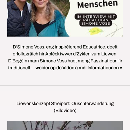
D'Simone Voss, eng inspiréierend Educatrice, deelt
erfollegräich hir Abléck iwwer d'Zyklen vum Liewen.
D'Begéin mam Simone Voss huet meng Faszinatioun fir
traditionell ...
weider op de Video a méi Informatiounen »
Liewenskonzept Streipert: Ouschterwanderung
(Bildvideo)