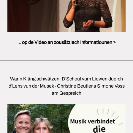
...
op de Video an zousätzlech Informatiounen »
Wann Kläng schwätzen: D'Schoul vum Liewen duerch
d'Lens vun der Musek - Christine Beutler a Simone Voss
am Gespréich