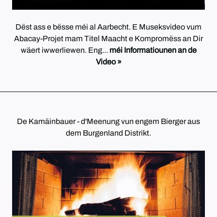
Dëst ass e bësse méi al Aarbecht. E Museksvideo vum
Abacay-Projet mam Titel Maacht e Kompromëss an Dir
wäert iwwerliewen. Eng...
méi Informatiounen an de
Video »
De Kamäinbauer - d'Meenung vun engem Bierger aus
dem Burgenland Distrikt.