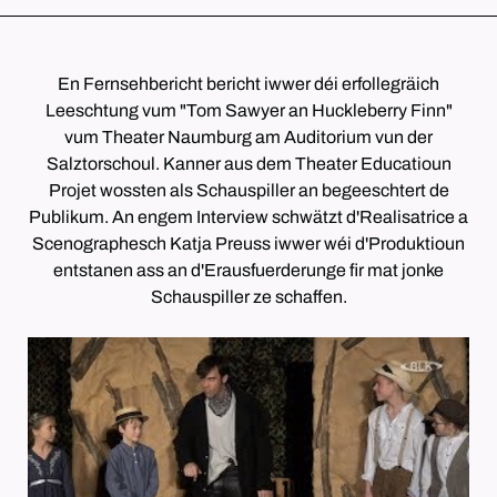
En Fernsehbericht bericht iwwer déi erfollegräich
Leeschtung vum "Tom Sawyer an Huckleberry Finn"
vum Theater Naumburg am Auditorium vun der
Salztorschoul. Kanner aus dem Theater Educatioun
Projet wossten als Schauspiller an begeeschtert de
Publikum. An engem Interview schwätzt d'Realisatrice a
Scenographesch Katja Preuss iwwer wéi d'Produktioun
entstanen ass an d'Erausfuerderunge fir mat jonke
Schauspiller ze schaffen.