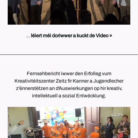
...
léiert méi doriwwer a kuckt de Video »
Fernsehbericht iwwer den Erfolleg vum
Kreativitéitszenter Zeitz fir Kanner a Jugendlecher
z'ënnerstëtzen an d'Auswierkungen op hir kreativ,
intellektuell a sozial Entwécklung.