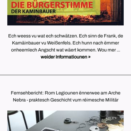
Ech weess vu wat ech schwätzen. Ech sinn de Frank, de
Kamäinbauer vu Weißenfels. Ech hunn nach ëmmer
onheemlech Angscht wat wäert kommen. Wou mer ...
weider Informatiounen »
Fernsehbericht: Rom Legiounen ënnerwee am Arche
Nebra - praktesch Geschicht vum réimesche Militär