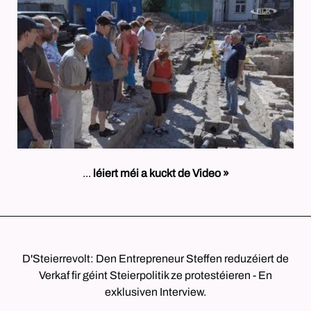
...
léiert méi a kuckt de Video »
D'Steierrevolt: Den Entrepreneur Steffen reduzéiert de
Verkaf fir géint Steierpolitik ze protestéieren - En
exklusiven Interview.