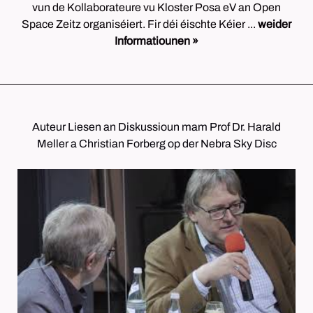
vun de Kollaborateure vu Kloster Posa eV an Open
Space Zeitz organiséiert. Fir déi éischte Kéier ...
weider
Informatiounen »
Auteur Liesen an Diskussioun mam Prof Dr. Harald
Meller a Christian Forberg op der Nebra Sky Disc