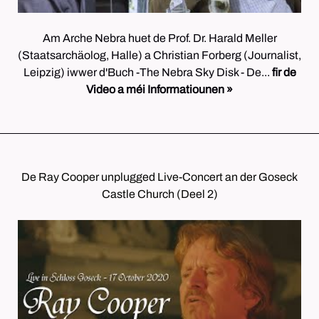
Am Arche Nebra huet de Prof. Dr. Harald Meller
(Staatsarchäolog, Halle) a Christian Forberg (Journalist,
Leipzig) iwwer d'Buch -The Nebra Sky Disk - De...
fir de
Video a méi Informatiounen »
De Ray Cooper unplugged Live-Concert an der Goseck
Castle Church (Deel 2)