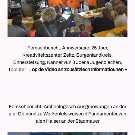
Fernsehbericht, Anniversaire, 25 Joer,
Kreativitéitszenter, Zeitz, Burgenlandkreis,
Ënnerstëtzung, Kanner vun 3 Joer a Jugendlechen,
Talenter, ...
op de Video an zousätzlech Informatiounen »
Fernsehbericht: Archeologesch Ausgruewungen an der
aler Géigend zu Weißenfels weisen d'Fundamenter vun
alen Haiser an der Stadmauer