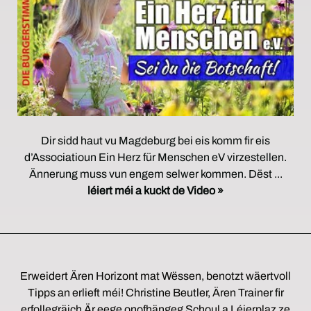
Dir sidd haut vu Magdeburg bei eis komm fir eis
d’Associatioun Ein Herz für Menschen eV virzestellen.
Ännerung muss vun engem selwer kommen. Dëst ...
léiert méi a kuckt de Video »
Erweidert Ären Horizont mat Wëssen, benotzt wäertvoll
Tipps an erlieft méi! Christine Beutler, Ären Trainer fir
erfollegräich Är eege onofhängeg Schoul a Léierplaz ze