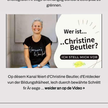
grënnen.
Op dësem Kanal féiert d'Christine Beutler, d'Entdecker
vun der Bildungsfräiheet, Iech duerch bewährte Schrëtt
fir Är eege ...
weider an op de Video »