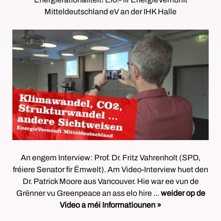
Mitteldeutschland eV an der IHK Halle
An engem Interview: Prof. Dr. Fritz Vahrenholt (SPD,
fréiere Senator fir Ëmwelt). Am Video-Interview huet den
Dr. Patrick Moore aus Vancouver. Hie war ee vun de
Grënner vu Greenpeace an ass elo hire ...
weider op de
Video a méi Informatiounen »