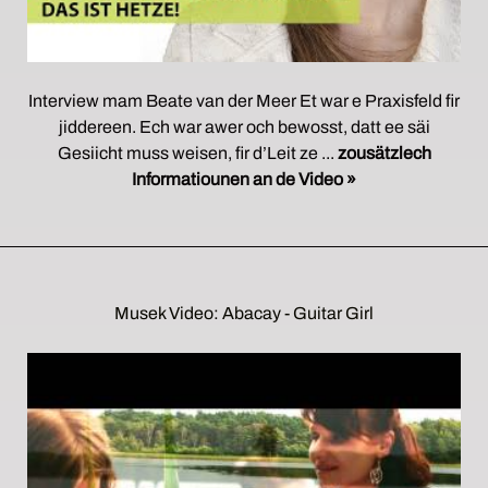
Interview mam Beate van der Meer Et war e Praxisfeld fir
jiddereen. Ech war awer och bewosst, datt ee säi
Gesiicht muss weisen, fir d’Leit ze ...
zousätzlech
Informatiounen an de Video »
Musek Video: Abacay - Guitar Girl