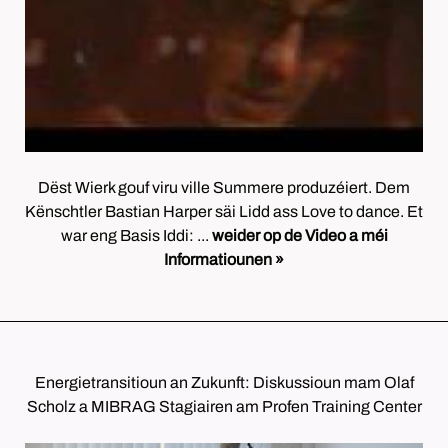
Dëst Wierk gouf viru ville Summere produzéiert. Dem
Kënschtler Bastian Harper säi Lidd ass Love to dance. Et
war eng Basis Iddi: ...
weider op de Video a méi
Informatiounen »
Energietransitioun an Zukunft: Diskussioun mam Olaf
Scholz a MIBRAG Stagiairen am Profen Training Center