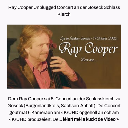
Ray Cooper Unplugged Concert an der Goseck Schlass
Kierch
Dem Ray Cooper säi 5. Concert an der Schlasskierch vu
Goseck (Burgenlandkreis, Sachsen-Anhalt). De Concert
gouf mat 6 Kameraen am 4K/UHD opgeholl an och am
4K/UHD produzéiert. De...
léiert méi a kuckt de Video »