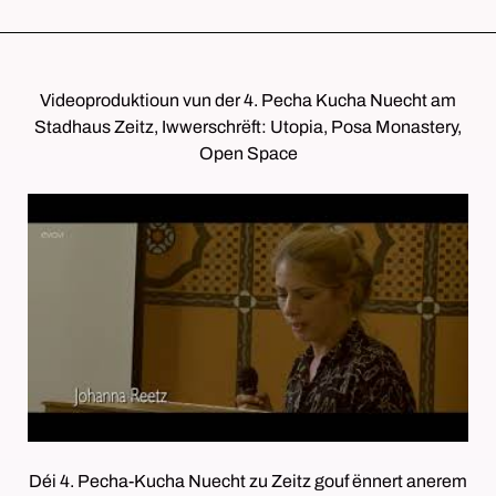
Videoproduktioun vun der 4. Pecha Kucha Nuecht am
Stadhaus Zeitz, Iwwerschrëft: Utopia, Posa Monastery,
Open Space
Déi 4. Pecha-Kucha Nuecht zu Zeitz gouf ënnert anerem