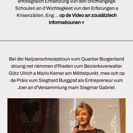
erfollegräich Ëmsetzung vun den onofhängege
Schoulen an d’Wichtegkeet vun den Erfarungen a
Krisenzäiten. Eng ...
op de Video an zousätzlech
Informatiounen »
Bei der Neijoerschreceptioun vum Quartier Burgenland
stoung net nëmmen d'Rieden vum Bezierksverwalter
Götz Ulrich a Mario Kerner am Mëttelpunkt, mee och op
de Präis vum Sieghard Burggraf als Entrepreneur vum
Joer an d'Versammlung mam Siegmar Gabriel.