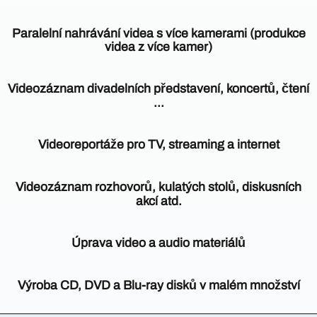
Paralelní nahrávání videa s více kamerami (produkce
videa z více kamer)
VIDEOPRODUKTION
DORTMUND
Videozáznam divadelních představení, koncertů, čtení
je
...
váš
partner,
Videozáznam
pokud
divadelních
Videoreportáže pro TV, streaming a internet
jde
představení,
o
koncertů,
I
vícekamerové
v
Videozáznam rozhovorů, kulatých stolů, diskusních
čtení
nahrávky
této
akcí atd.
apod.
a
oblasti
je
video
můžeme
V
samozřejmě
produkci.
čerpat
závislosti
Úprava video a audio materiálů
prováděn
Používáme
na
z
několika
kamery
zakázce
bohatých
Nahrávání
kamerami.
stejného
využíváme
zkušeností
akcí,
Výroba CD, DVD a Blu-ray disků v malém množství
Vícekamerový
typu.
také
podložených
koncertů,
záznam
V
několik
mnohaletou
rozhovorů
VIDEOPRODUKTION
umožňuje