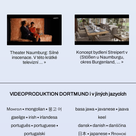
VIDEOPRODUKTION
Pevné
kamery
Jednalo
může
zvukové
DORTMUND
disky,
někdy
se
kamery
stopy.
již
USB
zcela
o
nasměrovat
Integrace
nabízí
klíče
aktuální
postačují.
dodatečného
různými
možnost
a
informace
Pokud
textového
způsoby.
produkovat
paměťové
a
se
a
K
videa
karty
novinky,
však
obrazového
ovládání
v
nevydrží
společenské
jedná
materiálu,
všech
8K
akce,
věčně.
o
stejně
Koncept bydlení Streipert v
kamer
Theater Naumburg: Silné
/
kulturní
rozhovor
Elektronické
(Stößen u Naumburgu,
jako
inscenace. V této krátké
je
UHD-
akce,
nebo
součástky
okres Burgenland, ... »
televizní ... »
integrace
zapotřebí
II
sportovní
konverzační
jsou
log
pouze
/
soutěže,
situaci
častou
a
jedna
UHDTV2
fotbal,
s
reklam
příčinou
osoba.
/
házenou
více
se
ztráty
Další
4320p.
a
lidmi,
provádí
dat
VIDEOPRODUKTION DORTMUND i v jiných jazycích
kameramani
mnoho
spoléháme
také
z
nejsou
dalšího.
přirozeně
během
pevných
potřeba.
Монгол ▪ mongolian ▪ 몽고 어
Naše
na
basa jawa ▪ javanese ▪ jaava
disků,
střihu
metodu
bohaté
USB
videa.
gaeilge ▪ irish ▪ irlandesa
keel
více
zkušenosti
klíčenek
Stříháme
português ▪ portuguese ▪
dansk ▪ danish ▪ danščina
kamer.
vám
a
také
Dálkově
umožňují
portugalski
日本 ▪ japanese ▪ Японскі
videa
paměťových