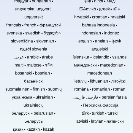
magyar ▪ hungarian ▪
jako
हिन्दी ▪ hindi ▪ Хінді
suvenýr,
ungverska, ungverji,
Ελληνικά ▪ greek ▪ গ্রীক
jako
ungverskt
hrvatski ▪ croatian ▪ hrvatski
dárek
nebo
français ▪ french ▪ французскі
bahasa indonesia ▪
na
svenska ▪ swedish ▪ შვედური
indonesian ▪ indonéz
prodej.
slovenščina ▪ slovenian ▪
english ▪ anglais ▪ język
người slovenia
angielski
عربي ▪ arabic ▪ árabe
íslenskur ▪ icelandic ▪ yslands
malti ▪ maltese ▪ মাল্টিজ
македонски ▪ macedonian ▪
bosanski ▪ bosnian ▪
macedonean
басьнійскі
lietuvių ▪ lithuanian ▪ літоўскі
suomalainen ▪ finnish ▪ suomių
română ▪ romanian ▪ román
українська ▪ ukrainian ▪
فارسی فارسی ▪ persian farsia
ukrainiečių
▪ Персиска фарсија
беларускі ▪ belarusian ▪
türk ▪ turkish ▪ turski
Беларусь
latviski ▪ latvian ▪ латвиски
қазақ ▪ kazakh ▪ kazak