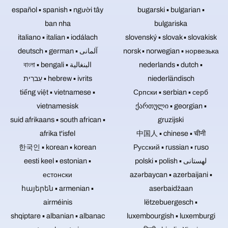
ovladatelné
prozkoumat
z
karet.
español ▪ spanish ▪ người tây
bugarski ▪ bulgarian ▪
kamery
všechny
jejich
Disky
ban nha
by
bulgariska
myslitelné
nebo
Blu-
byly
tematické
materiál
ray,
italiano ▪ italian ▪ iodálach
slovenský ▪ slovak ▪ slovakisk
použity,
oblasti,
z
DVD
deutsch ▪ german ▪ آلمانی
norsk ▪ norwegian ▪ норвезька
pokud
abyste
jiných
a
se
বাংলা ▪ bengali ▪ البنغالية
mohli
nederlands ▪ dutch ▪
zdrojů.
CD
jedná
vytvářet
je
Pokud
עִברִית ▪ hebrew ▪ ivrits
niederländisch
o
nemají.
televizní
mají
tiếng việt ▪ vietnamese ▪
akci
Српски ▪ serbian ▪ серб
Blu-
být
reportáže
s
ray
zvukové
a
vietnamesisk
ქართული ▪ georgian ▪
publikem.
disky,
stopy
videoreportáže.
suid afrikaans ▪ south african ▪
gruzijski
Pokud
DVD
koncertního
jde
a
afrika t'isfel
záznamu
中国人 ▪ chinese ▪ चीनी
o
CD
remixovány
한국인 ▪ korean ▪ korean
Русский ▪ russian ▪ ruso
diskuse
pro
a
bez
eesti keel ▪ estonian ▪
polski ▪ polish ▪ لهستانی
hudbu
masterovány,
publika,
a
můžete
естонски
azərbaycan ▪ azerbaijani ▪
není
video
je
հայերեն ▪ armenian ▪
aserbaidžaan
třeba
jsou
dodatečně
naklánět
proto
airméinis
lëtzebuergesch ▪
dodat.
motor.
první
shqiptare ▪ albanian ▪ albanac
luxembourgish ▪ luxemburgi
volbou