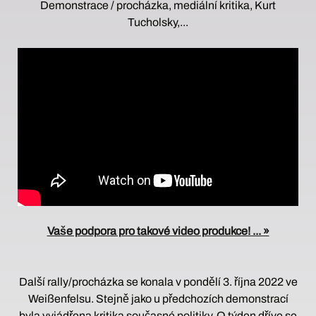
Demonstrace / procházka, mediální kritika, Kurt
Tucholsky,...
Vaše podpora pro takové video produkce! ... »
Další rally/procházka se konala v pondělí 3. října 2022 ve
Weißenfelsu. Stejně jako u předchozích demonstrací
byla vyjádřena kritika současné politiky. O týden dříve se