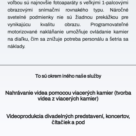
voľbou sú najnovšie fotoaparáty s veľkými 1-palcovými
obrazovými snímačmi rovnakého typu. Náročné
svetelné podmienky nie sú žiadnou prekážkou pre
vynikajúcu kvalitu obrazu. Programovateľné
motorizované nakláňanie umožňuje ovládanie kamier
na diaľku, čím sa znižuje potreba personálu a šetria sa
náklady.
To sú okrem iného naše služby
Nahrávanie videa pomocou viacerých kamier (tvorba
videa z viacerých kamier)
Hlavnou
Videoprodukcia divadelných predstavení, koncertov,
oblasťou
čítačiek a pod
činnosti
VIDEOPRODUKTION
Pri
DORTMUND