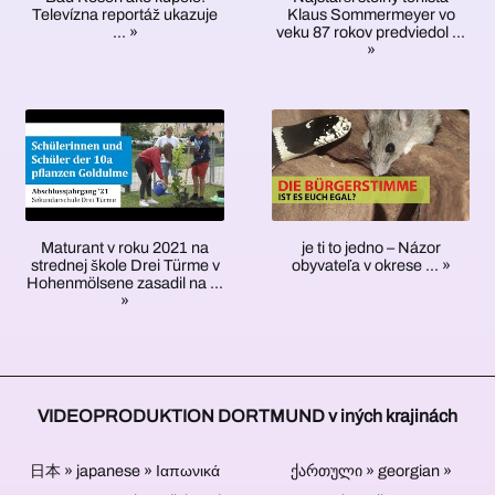
4320p.
dotvára
kamier
nemá
dát
Klaus Sommermeyer vo
Televízna reportáž ukazuje
hádzanú
logami,
stačí
zobrazovať
na
veku 87 rokov predviedol ...
... »
a
reklamami
jedna
na
USB
»
mnohé
a
osoba.
obrázku.
kľúčoch,
iné.
v
Pri
Ďalší
pamäťových
Vďaka
prípade
rozhovoroch
kameramani
kartách
mnohým
potreby
alebo
nie
a
skúsenostiam
ďalším
konverzačných
sú
pevných
sme
videom,
potrební.
situáciách,
diskoch
schopní
obrázkovým
ktorých
nie
pre
a
sa
je
vás
textovým
zúčastňuje
zaručená
je ti to jedno – Názor
Maturant v roku 2021 na
pracovať
materiálom.
viacero
obyvateľa v okrese ... »
na
strednej škole Drei Türme v
takmer
Video
Hohenmölsene zasadil na ...
ľudí,
večnosť.
vo
materiál
»
sa
Elektronické
všetkých
z
prirodzene
komponenty
témach
vašich
spoliehame
sú
pri
vlastných
na
častou
výrobe
alebo
osvedčenú
príčinou
televíznych
iných
metódu
VIDEOPRODUKTION DORTMUND v iných krajinách
straty
reportáží
zdrojov
viacerých
dát
a
je
kamier.
z
videoreportáží.
日本 » japanese » Ιαπωνικά
možné
ქართული » georgian »
Rozsah,
pevných
jednoducho