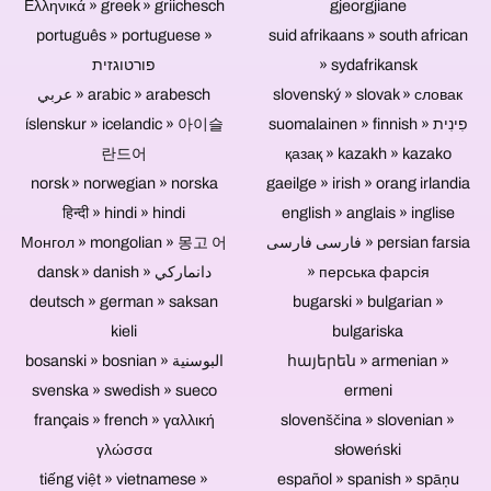
v
Ελληνικά » greek » griichesch
gjeorgjiane
diskov,
integrovať.
akom
USB
português » portuguese »
suid afrikaans » south african
Taktiež
sa
kľúčov
פורטוגזית
je
» sydafrikansk
musia
a
možné
diaľkovo
عربي » arabic » arabesch
pamäťových
slovenský » slovak » словак
ovládané
upravovať,
kariet.
íslenskur » icelandic » 아이슬
suomalainen » finnish » פִינִית
kamery
mixovať
Disky
používať,
란드어
қазақ » kazakh » kazako
a
Blu-
závisí
masterovať
ray,
norsk » norwegian » norska
gaeilge » irish » orang irlandia
od
zvukové
DVD
हिन्दी » hindi » hindi
english » anglais » inglise
toho,
stopy
a
či
koncertných
CD
Монгол » mongolian » 몽고 어
فارسی فارسی » persian farsia
sa
záznamov.
ich
dansk » danish » دانماركي
» перська фарсія
na
nemajú.
deutsch » german » saksan
podujatí
bugarski » bulgarian »
Blu-
zúčastňuje
ray
kieli
bulgariska
publikum.
disky,
bosanski » bosnian » البوسنية
հայերեն » armenian »
Ak
DVD
sa
a
svenska » swedish » sueco
ermeni
rozhovory,
CD
français » french » γαλλική
slovenščina » slovenian »
rozhovory
sú
γλώσσα
alebo
ideálne
słoweński
diskusné
na
tiếng việt » vietnamese »
español » spanish » spāņu