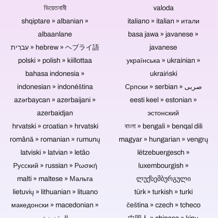
kolá
predaj,
ভিয়েতনামী
valoda
nahrávajú
rozdávanie
bez
alebo
shqiptare » albanian »
italiano » italian » итали
publika,
archiváciu
albaanlane
basa jawa » javanese »
nie
hudby
je
a
עִברִית » hebrew » ヘブライ語
javanese
potrebné
videí.
polski » polish » kiillottaa
українська » ukrainian »
nakláňanie
bahasa indonesia »
ukraiński
motora.
indonesian » indonéština
Српски » serbian » صربی
azərbaycan » azerbaijani »
eesti keel » estonian »
azerbaidjan
эстонский
hrvatski » croatian » hrvatski
বাংলা » bengali » benqal dili
română » romanian » rumunų
magyar » hungarian » vengrų
latviski » latvian » letão
lëtzebuergesch »
Русский » russian » Ρωσική
luxembourgish »
malti » maltese » Мальта
ლუქსემბურგული
lietuvių » lithuanian » lituano
türk » turkish » turki
македонски » macedonian »
čeština » czech » tcheco
المقدونية
中国人 » chinese » kinų