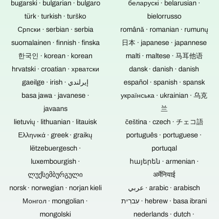
χωρίς
και
τα
bugarski · bulgarian · bulgaro
беларускі · belarusian ·
γίνει
ακροατήριο,
βίντεο.
πιθανά
türk · turkish · turško
bielorrusso
remix
η
αδύναμα
και
Српски · serbian · serbia
română · romanian · rumunų
κλίση
σημεία
mastering
του
suomalainen · finnish · finska
日本 · japanese · japannese
και
των
κινητήρα
οι
한국인 · korean · korean
malti · maltese · 马耳他语
soundtrack
μπορεί
αιτίες
μιας
hrvatski · croatian · хрватски
dansk · danish · danish
να
για
ηχογράφησης
gaeilge · irish · إيرلندي
μην
español · spanish · spansk
την
συναυλίας,
είναι
απώλεια
basa jawa · javanese ·
українська · ukrainian · 乌克
μπορείτε
απαραίτητη.
δεδομένων
να
javaans
兰
Αυτό
λείπουν.
τα
lietuvių · lithuanian · litauisk
čeština · czech · チェコ語
μειώνει
Οι
παρέχετε
την
Ελληνικά · greek · graikų
português · portuguese ·
δίσκοι
ανάλογα.
τεχνική
Blu-
lëtzebuergesch ·
portuqal
προσπάθεια.
ray,
luxembourgish ·
հայերեն · armenian ·
τα
DVD
ლუქსემბურგული
अर्मेनियाई
και
norsk · norwegian · norjan kieli
عربي · arabic · arabisch
τα
Монгол · mongolian ·
עִברִית · hebrew · basa ibrani
CD
είναι
mongolski
nederlands · dutch ·